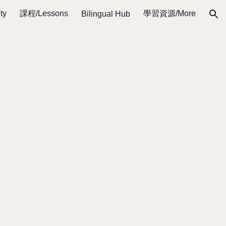
ty
課程/Lessons
學習資源/More
Bilingual Hub
ion