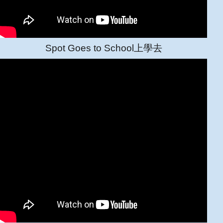
Spot Goes to School上學去